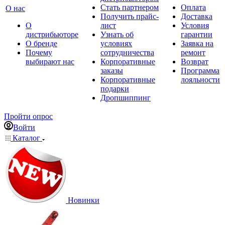
Стать партнером
Оплата
О нас
Получить прайс-
Доставка
О
лист
Условия
дистрибьюторе
Узнать об
гарантии
О бренде
условиях
Заявка на
Почему
сотрудничества
ремонт
выбирают нас
Корпоративные
Возврат
заказы
Программа
Корпоративные
лояльности
подарки
Дропшиппинг
Пройти опрос
Войти
Каталог
Новинки