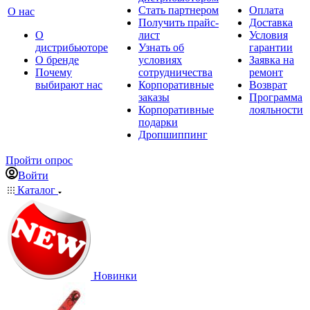
Стать партнером
Оплата
О нас
Получить прайс-
Доставка
О
лист
Условия
дистрибьюторе
Узнать об
гарантии
О бренде
условиях
Заявка на
Почему
сотрудничества
ремонт
выбирают нас
Корпоративные
Возврат
заказы
Программа
Корпоративные
лояльности
подарки
Дропшиппинг
Пройти опрос
Войти
Каталог
Новинки