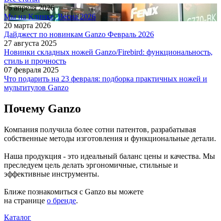
06 апреля 2026
Мы на Клинке, Весна 2026
20 марта 2026
Дайджест по новинкам Ganzo Февраль 2026
27 августа 2025
Новинки складных ножей Ganzo/Firebird: функциональность,
стиль и прочность
07 февраля 2025
Что подарить на 23 февраля: подборка практичных ножей и
мультитулов Ganzo
Почему Ganzo
Компания получила
более сотни патентов
, разрабатывая
собственные
методы изготовления и функциональные детали.
Наша продукция - это идеальный баланс
цены и качества
. Мы
преследуем цель делать
эргономичные, стильные и
эффективные инструменты
.
Ближе
познакомиться с Ganzo
вы можете
на странице
о бренде
.
Каталог