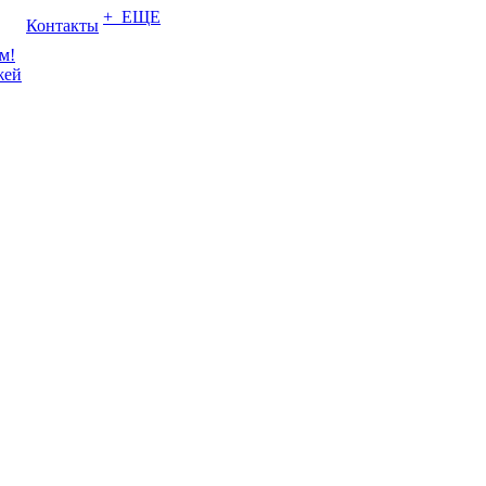
+ ЕЩЕ
Контакты
м!
жей