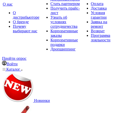
Стать партнером
Оплата
О нас
Получить прайс-
Доставка
О
лист
Условия
дистрибьюторе
Узнать об
гарантии
О бренде
условиях
Заявка на
Почему
сотрудничества
ремонт
выбирают нас
Корпоративные
Возврат
заказы
Программа
Корпоративные
лояльности
подарки
Дропшиппинг
Пройти опрос
Войти
Каталог
Новинки