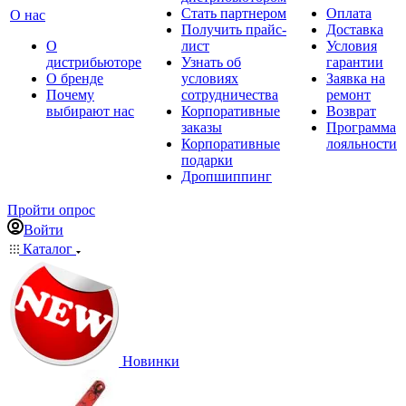
Стать партнером
Оплата
О нас
Получить прайс-
Доставка
О
лист
Условия
дистрибьюторе
Узнать об
гарантии
О бренде
условиях
Заявка на
Почему
сотрудничества
ремонт
выбирают нас
Корпоративные
Возврат
заказы
Программа
Корпоративные
лояльности
подарки
Дропшиппинг
Пройти опрос
Войти
Каталог
Новинки