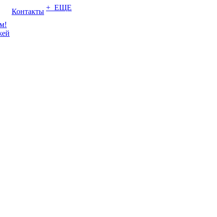
+ ЕЩЕ
Контакты
м!
жей