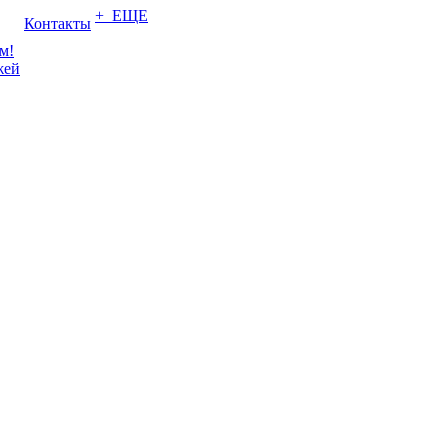
+ ЕЩЕ
Контакты
м!
жей