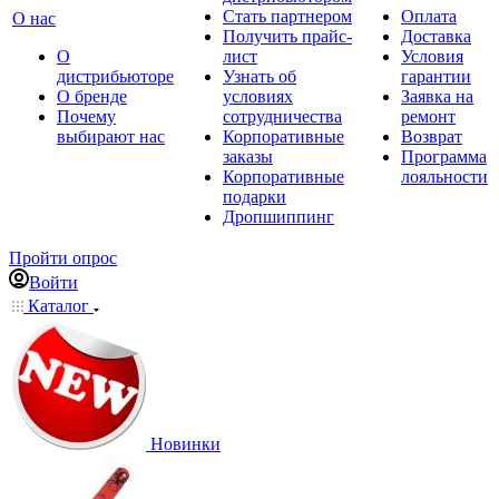
Стать партнером
Оплата
О нас
Получить прайс-
Доставка
О
лист
Условия
дистрибьюторе
Узнать об
гарантии
О бренде
условиях
Заявка на
Почему
сотрудничества
ремонт
выбирают нас
Корпоративные
Возврат
заказы
Программа
Корпоративные
лояльности
подарки
Дропшиппинг
Пройти опрос
Войти
Каталог
Новинки