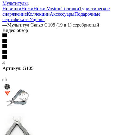
Мультитулы
Новинки
Ножи
Ножи Vostron
Точилки
Туристическое
снаряжение
Коллекции
Аксессуары
Подарочные
сертификаты
Уценка
—
Мультитул Ganzo G105 (19 в 1) серебристый
Видео обзор
4
Артикул:
G105