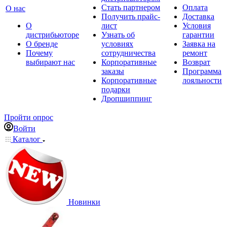
Стать партнером
Оплата
О нас
Получить прайс-
Доставка
О
лист
Условия
дистрибьюторе
Узнать об
гарантии
О бренде
условиях
Заявка на
Почему
сотрудничества
ремонт
выбирают нас
Корпоративные
Возврат
заказы
Программа
Корпоративные
лояльности
подарки
Дропшиппинг
Пройти опрос
Войти
Каталог
Новинки