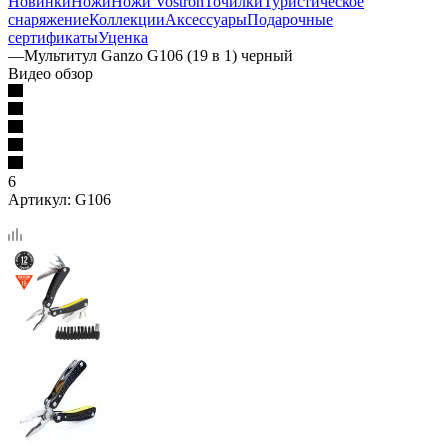
Новинки
Ножи
Ножи Vostron
Точилки
Туристическое
снаряжение
Коллекции
Аксессуары
Подарочные
сертификаты
Уценка
—
Мультитул Ganzo G106 (19 в 1) черный
Видео обзор
6
Артикул:
G106