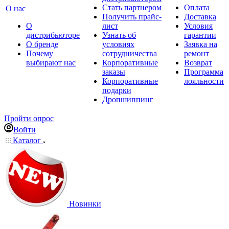
Стать партнером
Оплата
О нас
Получить прайс-
Доставка
О
лист
Условия
дистрибьюторе
Узнать об
гарантии
О бренде
условиях
Заявка на
Почему
сотрудничества
ремонт
выбирают нас
Корпоративные
Возврат
заказы
Программа
Корпоративные
лояльности
подарки
Дропшиппинг
Пройти опрос
Войти
Каталог
Новинки