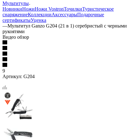
Мультитулы
Новинки
Ножи
Ножи Vostron
Точилки
Туристическое
снаряжение
Коллекции
Аксессуары
Подарочные
сертификаты
Уценка
—
Мультитул Ganzo G204 (21 в 1) серебристый с черными
рукоятями
Видео обзор
9
Артикул:
G204