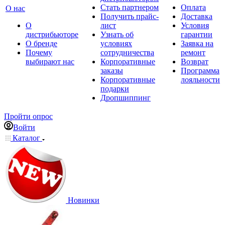
Стать партнером
Оплата
О нас
Получить прайс-
Доставка
О
лист
Условия
дистрибьюторе
Узнать об
гарантии
О бренде
условиях
Заявка на
Почему
сотрудничества
ремонт
выбирают нас
Корпоративные
Возврат
заказы
Программа
Корпоративные
лояльности
подарки
Дропшиппинг
Пройти опрос
Войти
Каталог
Новинки