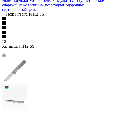
Новинки
Ножи Vostron
Точилки
Мультитулы
Туристическое
снаряжение
Коллекции
Аксессуары
Подарочные
сертификаты
Уценка
—
Нож Firebird FH12-SS
18
Артикул:
FH12-SS