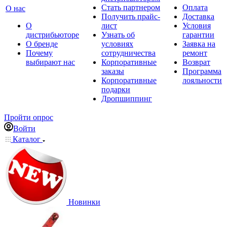
Стать партнером
Оплата
О нас
Получить прайс-
Доставка
О
лист
Условия
дистрибьюторе
Узнать об
гарантии
О бренде
условиях
Заявка на
Почему
сотрудничества
ремонт
выбирают нас
Корпоративные
Возврат
заказы
Программа
Корпоративные
лояльности
подарки
Дропшиппинг
Пройти опрос
Войти
Каталог
Новинки