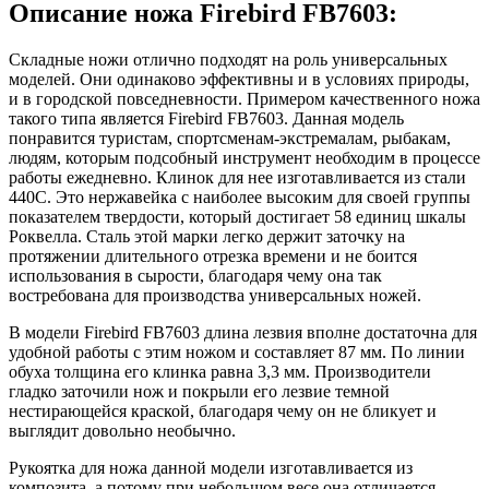
Описание ножа Firebird FB7603:
Складные ножи отлично подходят на роль универсальных
моделей. Они одинаково эффективны и в условиях природы,
и в городской повседневности. Примером качественного ножа
такого типа является Firebird FB7603. Данная модель
понравится туристам, спортсменам-экстремалам, рыбакам,
людям, которым подсобный инструмент необходим в процессе
работы ежедневно. Клинок для нее изготавливается из стали
440С. Это нержавейка с наиболее высоким для своей группы
показателем твердости, который достигает 58 единиц шкалы
Роквелла. Сталь этой марки легко держит заточку на
протяжении длительного отрезка времени и не боится
использования в сырости, благодаря чему она так
востребована для производства универсальных ножей.
В модели Firebird FB7603 длина лезвия вполне достаточна для
удобной работы с этим ножом и составляет 87 мм. По линии
обуха толщина его клинка равна 3,3 мм. Производители
гладко заточили нож и покрыли его лезвие темной
нестирающейся краской, благодаря чему он не бликует и
выглядит довольно необычно.
Рукоятка для ножа данной модели изготавливается из
композита, а потому при небольшом весе она отличается