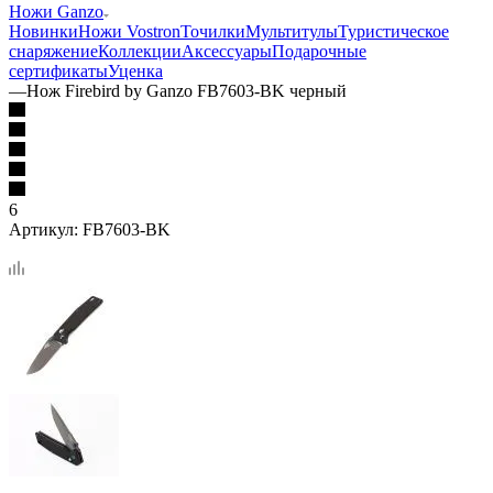
Ножи Ganzo
Новинки
Ножи Vostron
Точилки
Мультитулы
Туристическое
снаряжение
Коллекции
Аксессуары
Подарочные
сертификаты
Уценка
—
Нож Firebird by Ganzo FB7603-BK черный
6
Артикул:
FB7603-BK