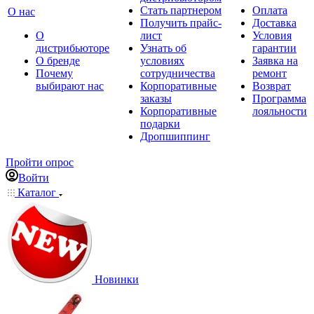
Стать партнером
Оплата
О нас
Получить прайс-
Доставка
О
лист
Условия
дистрибьюторе
Узнать об
гарантии
О бренде
условиях
Заявка на
Почему
сотрудничества
ремонт
выбирают нас
Корпоративные
Возврат
заказы
Программа
Корпоративные
лояльности
подарки
Дропшиппинг
Пройти опрос
Войти
Каталог
Новинки