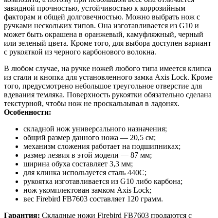
завидной прочностью, устойчивостью к коррозийным
факторам и общей долговечностью. Можно выбрать нож с
ручками нескольких типов. Она изготавливается из G10 и
может быть окрашена в оранжевый, камуфляжный, черный
или зеленый цвета. Кроме того, для выбора доступен вариант
с рукояткой из черного карбонового волокна.
В любом случае, на ручке ножей любого типа имеется клипса
из стали и кнопка для установленного замка Axis Lock. Кроме
того, предусмотрено небольшое треугольное отверстие для
вдевания темляка. Поверхность рукоятки обязательно сделана
текстурной, чтобы нож не проскальзывал в ладонях.
Особенности:
складной нож универсального назначения;
общий размер данного ножа — 20,5 см;
механизм сложения работает на подшипниках;
размер лезвия в этой модели — 87 мм;
ширина обуха составляет 3,3 мм;
для клинка используется сталь 440С;
рукоятка изготавливается из G10 либо карбона;
нож укомплектован замком Axis Lock;
вес Firebird FB7603 составляет 120 грамм.
Гарантия:
Складные ножи Firebird FB7603 продаются с