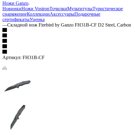
Ножи Ganzo
Новинки
Ножи Vostron
Точилки
Мультитулы
Туристическое
снаряжение
Коллекции
Аксессуары
Подарочные
сертификаты
Уценка
—
Складной нож Firebird by Ganzo FH31B-CF D2 Steel, Carbon
Артикул:
FH31B-CF