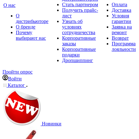
Стать партнером
Оплата
О нас
Получить прайс-
Доставка
О
лист
Условия
дистрибьюторе
Узнать об
гарантии
О бренде
условиях
Заявка на
Почему
сотрудничества
ремонт
выбирают нас
Корпоративные
Возврат
заказы
Программа
Корпоративные
лояльности
подарки
Дропшиппинг
Пройти опрос
Войти
Каталог
Новинки