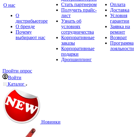
Стать партнером
Оплата
О нас
Получить прайс-
Доставка
О
лист
Условия
дистрибьюторе
Узнать об
гарантии
О бренде
условиях
Заявка на
Почему
сотрудничества
ремонт
выбирают нас
Корпоративные
Возврат
заказы
Программа
Корпоративные
лояльности
подарки
Дропшиппинг
Пройти опрос
Войти
Каталог
Новинки