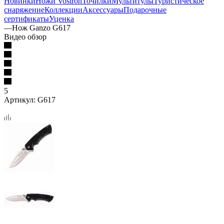
Новинки
Ножи Vostron
Точилки
Мультитулы
Туристическое
снаряжение
Коллекции
Аксессуары
Подарочные
сертификаты
Уценка
—
Нож Ganzo G617
Видео обзор
5
Артикул:
G617