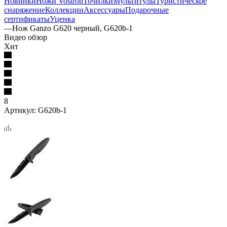
Новинки
Ножи Vostron
Точилки
Мультитулы
Туристическое
снаряжение
Коллекции
Аксессуары
Подарочные
сертификаты
Уценка
—
Нож Ganzo G620 черный, G620b-1
Видео обзор
Хит
8
Артикул:
G620b-1