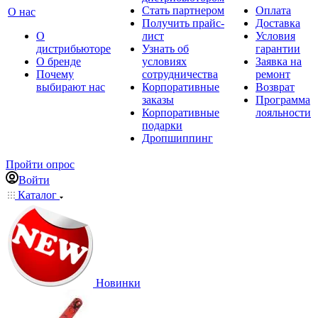
Стать партнером
Оплата
О нас
Получить прайс-
Доставка
О
лист
Условия
дистрибьюторе
Узнать об
гарантии
О бренде
условиях
Заявка на
Почему
сотрудничества
ремонт
выбирают нас
Корпоративные
Возврат
заказы
Программа
Корпоративные
лояльности
подарки
Дропшиппинг
Пройти опрос
Войти
Каталог
Новинки