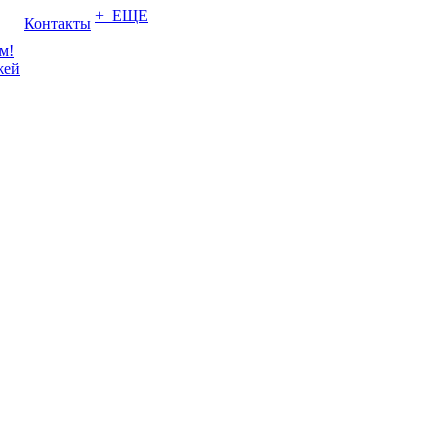
+ ЕЩЕ
Контакты
м!
жей