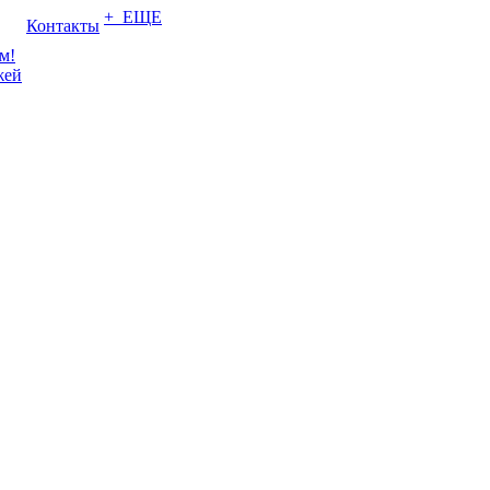
+ ЕЩЕ
Контакты
м!
жей