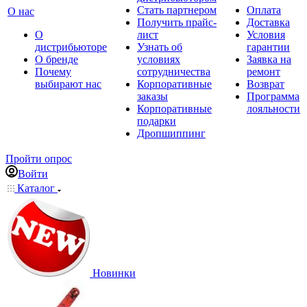
Стать партнером
Оплата
О нас
Получить прайс-
Доставка
О
лист
Условия
дистрибьюторе
Узнать об
гарантии
О бренде
условиях
Заявка на
Почему
сотрудничества
ремонт
выбирают нас
Корпоративные
Возврат
заказы
Программа
Корпоративные
лояльности
подарки
Дропшиппинг
Пройти опрос
Войти
Каталог
Новинки