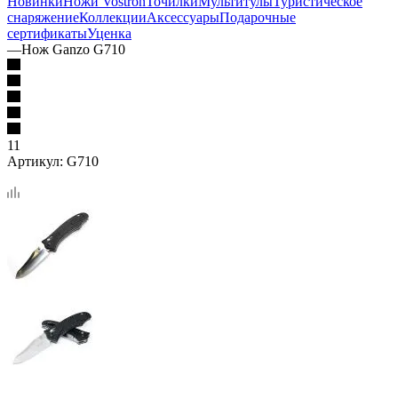
Новинки
Ножи Vostron
Точилки
Мультитулы
Туристическое
снаряжение
Коллекции
Аксессуары
Подарочные
сертификаты
Уценка
—
Нож Ganzo G710
11
Артикул:
G710