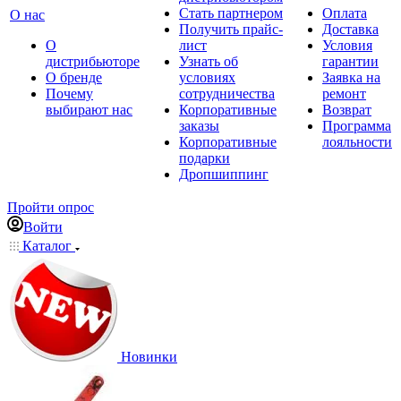
Стать партнером
Оплата
О нас
Получить прайс-
Доставка
О
лист
Условия
дистрибьюторе
Узнать об
гарантии
О бренде
условиях
Заявка на
Почему
сотрудничества
ремонт
выбирают нас
Корпоративные
Возврат
заказы
Программа
Корпоративные
лояльности
подарки
Дропшиппинг
Пройти опрос
Войти
Каталог
Новинки