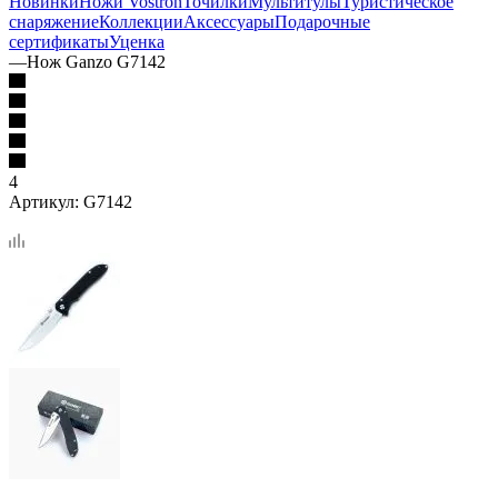
Новинки
Ножи Vostron
Точилки
Мультитулы
Туристическое
снаряжение
Коллекции
Аксессуары
Подарочные
сертификаты
Уценка
—
Нож Ganzo G7142
4
Артикул:
G7142