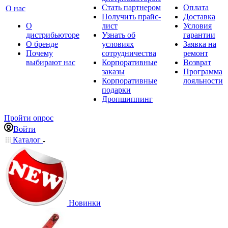
Стать партнером
Оплата
О нас
Получить прайс-
Доставка
О
лист
Условия
дистрибьюторе
Узнать об
гарантии
О бренде
условиях
Заявка на
Почему
сотрудничества
ремонт
выбирают нас
Корпоративные
Возврат
заказы
Программа
Корпоративные
лояльности
подарки
Дропшиппинг
Пройти опрос
Войти
Каталог
Новинки