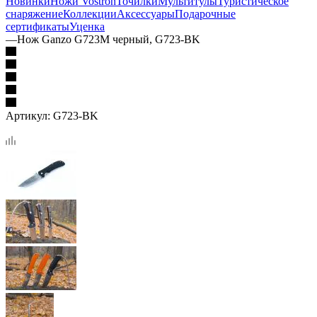
Новинки
Ножи Vostron
Точилки
Мультитулы
Туристическое
снаряжение
Коллекции
Аксессуары
Подарочные
сертификаты
Уценка
—
Нож Ganzo G723M черный, G723-BK
Артикул:
G723-BK