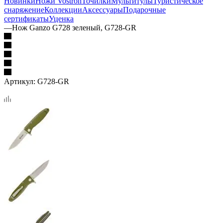
Новинки
Ножи Vostron
Точилки
Мультитулы
Туристическое
снаряжение
Коллекции
Аксессуары
Подарочные
сертификаты
Уценка
—
Нож Ganzo G728 зеленый, G728-GR
Артикул:
G728-GR