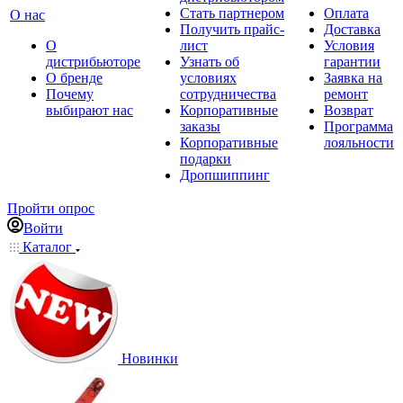
Стать партнером
Оплата
О нас
Получить прайс-
Доставка
О
лист
Условия
дистрибьюторе
Узнать об
гарантии
О бренде
условиях
Заявка на
Почему
сотрудничества
ремонт
выбирают нас
Корпоративные
Возврат
заказы
Программа
Корпоративные
лояльности
подарки
Дропшиппинг
Пройти опрос
Войти
Каталог
Новинки