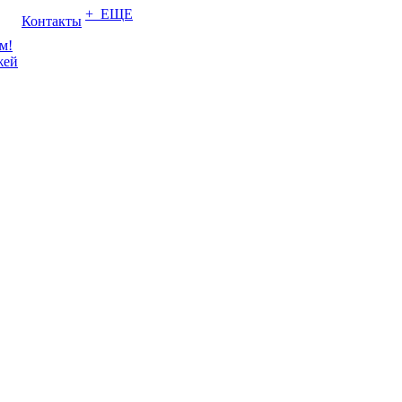
+ ЕЩЕ
Контакты
м!
жей