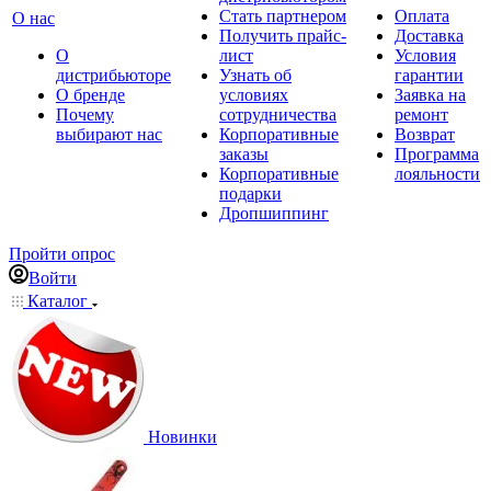
Стать партнером
Оплата
О нас
Получить прайс-
Доставка
О
лист
Условия
дистрибьюторе
Узнать об
гарантии
О бренде
условиях
Заявка на
Почему
сотрудничества
ремонт
выбирают нас
Корпоративные
Возврат
заказы
Программа
Корпоративные
лояльности
подарки
Дропшиппинг
Пройти опрос
Войти
Каталог
Новинки