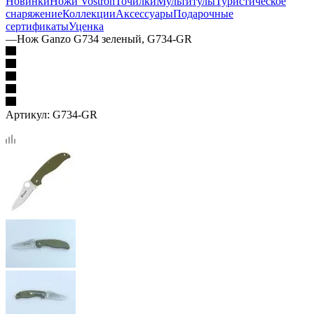
Новинки
Ножи Vostron
Точилки
Мультитулы
Туристическое
снаряжение
Коллекции
Аксессуары
Подарочные
сертификаты
Уценка
—
Нож Ganzo G734 зеленый, G734-GR
Артикул:
G734-GR