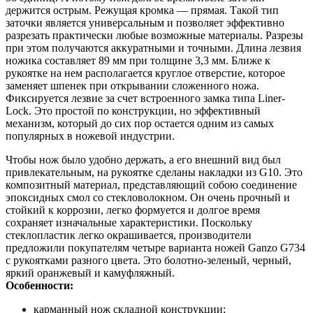
держится острым. Режущая кромка — прямая. Такой тип
заточки является универсальным и позволяет эффективно
разрезать практически любые возможные материалы. Разрезы
при этом получаются аккуратными и точными. Длина лезвия
ножика составляет 89 мм при толщине 3,3 мм. Ближе к
рукоятке на нем располагается круглое отверстие, которое
заменяет шпенек при открывании сложенного ножа.
Фиксируется лезвие за счет встроенного замка типа Liner-
Lock. Это простой по конструкции, но эффективный
механизм, который до сих пор остается одним из самых
популярных в ножевой индустрии.
Чтобы нож было удобно держать, а его внешний вид был
привлекательным, на рукоятке сделаны накладки из G10. Это
композитный материал, представляющий собою соединение
эпоксидных смол со стекловолокном. Он очень прочный и
стойкий к коррозии, легко формуется и долгое время
сохраняет изначальные характеристики. Поскольку
стеклопластик легко окрашивается, производители
предложили покупателям четыре варианта ножей Ganzo G734
с рукоятками разного цвета. Это болотно-зеленый, черный,
яркий оранжевый и камуфляжный.
Особенности:
карманный нож складной конструкции;