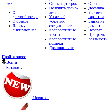
Стать партнером
Оплата
О нас
Получить прайс-
Доставка
О
лист
Условия
дистрибьюторе
Узнать об
гарантии
О бренде
условиях
Заявка на
Почему
сотрудничества
ремонт
выбирают нас
Корпоративные
Возврат
заказы
Программа
Корпоративные
лояльности
подарки
Дропшиппинг
Пройти опрос
Войти
Каталог
Новинки