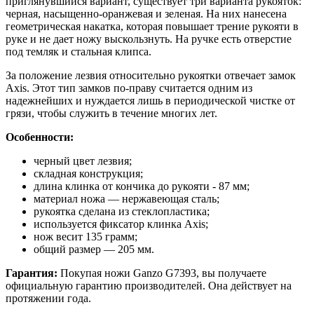
приглянувшийся вариант, существует три варианта рукояток:
черная, насыщенно-оранжевая и зеленая. На них нанесена
геометрическая накатка, которая повышает трение рукояти в
руке и не дает ножу выскользнуть. На ручке есть отверстие
под темляк и стальная клипса.
За положение лезвия относительно рукоятки отвечает замок
Axis. Этот тип замков по-праву считается одним из
надежнейших и нуждается лишь в периодической чистке от
грязи, чтобы служить в течение многих лет.
Особенности:
черный цвет лезвия;
складная конструкция;
длина клинка от кончика до рукояти - 87 мм;
материал ножа — нержавеющая сталь;
рукоятка сделана из стеклопластика;
используется фиксатор клинка Axis;
нож весит 135 грамм;
общий размер — 205 мм.
Гарантия:
Покупая ножи Ganzo G7393, вы получаете
официальную гарантию производителей. Она действует на
протяжении года.