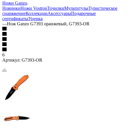
Ножи Ganzo
Новинки
Ножи Vostron
Точилки
Мультитулы
Туристическое
снаряжение
Коллекции
Аксессуары
Подарочные
сертификаты
Уценка
—
Нож Ganzo G7393 оранжевый, G7393-OR
6
Артикул:
G7393-OR