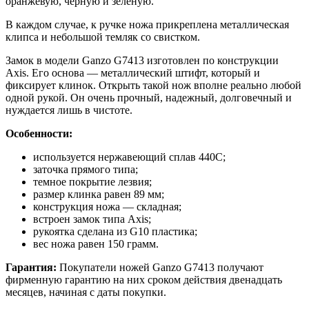
оранжевую, черную и зеленую.
В каждом случае, к ручке ножа прикреплена металлическая
клипса и небольшой темляк со свистком.
Замок в модели Ganzo G7413 изготовлен по конструкции
Axis. Его основа — металлический штифт, который и
фиксирует клинок. Открыть такой нож вполне реально любой
одной рукой. Он очень прочный, надежный, долговечный и
нуждается лишь в чистоте.
Особенности:
используется нержавеющий сплав 440С;
заточка прямого типа;
темное покрытие лезвия;
размер клинка равен 89 мм;
конструкция ножа — складная;
встроен замок типа Axis;
рукоятка сделана из G10 пластика;
вес ножа равен 150 грамм.
Гарантия:
Покупатели ножей Ganzo G7413 получают
фирменную гарантию на них сроком действия двенадцать
месяцев, начиная с даты покупки.