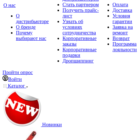
Стать партнером
Оплата
О нас
Получить прайс-
Доставка
О
лист
Условия
дистрибьюторе
Узнать об
гарантии
О бренде
условиях
Заявка на
Почему
сотрудничества
ремонт
выбирают нас
Корпоративные
Возврат
заказы
Программа
Корпоративные
лояльности
подарки
Дропшиппинг
Пройти опрос
Войти
Каталог
Новинки