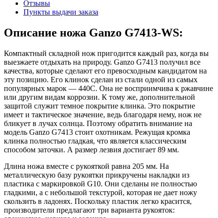
Отзывы
Пункты выдачи заказа
Описание ножа Ganzo G7413-WS:
Компактный складной нож пригодится каждый раз, когда вы
выезжаете отдыхать на природу. Ganzo G7413 получил все
качества, которые сделают его превосходным кандидатом на
эту позицию. Его клинок сделан из стали одной из самых
популярных марок — 440С. Она не восприимчива к ржавчине
или другим видам коррозии. К тому же, дополнительной
защитой служит темное покрытие клинка. Это покрытие
имеет и тактическое значение, ведь благодаря нему, нож не
бликует в лучах солнца. Поэтому обратить внимание на
модель Ganzo G7413 стоит охотникам. Режущая кромка
клинка полностью гладкая, что является классическим
способом заточки. А размер лезвия достигает 89 мм.
Длина ножа вместе с рукояткой равна 205 мм. На
металлическую базу рукоятки прикручены накладки из
пластика с маркировкой G10. Они сделаны не полностью
гладкими, а с небольшой текстурой, которая не дает ножу
скользить в ладонях. Поскольку пластик легко красится,
производители предлагают три варианта рукояток: