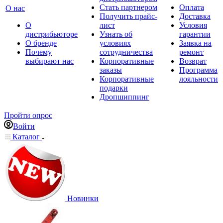
Стать партнером
Оплата
О нас
Получить прайс-
Доставка
О
лист
Условия
дистрибьюторе
Узнать об
гарантии
О бренде
условиях
Заявка на
Почему
сотрудничества
ремонт
выбирают нас
Корпоративные
Возврат
заказы
Программа
Корпоративные
лояльности
подарки
Дропшиппинг
Пройти опрос
Войти
Каталог
Новинки