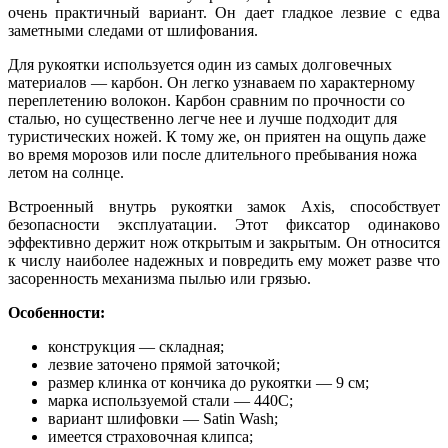
очень практичный вариант. Он дает гладкое лезвие с едва
заметными следами от шлифования.
Для рукоятки используется один из самых долговечных
материалов — карбон. Он легко узнаваем по характерному
переплетению волокон. Карбон сравним по прочности со
сталью, но существенно легче нее и лучше подходит для
туристических ножей. К тому же, он приятен на ощупь даже
во время морозов или после длительного пребывания ножа
летом на солнце.
Встроенный внутрь рукоятки замок Axis, способствует
безопасности эксплуатации. Этот фиксатор одинаково
эффективно держит нож открытым и закрытым. Он относится
к числу наиболее надежных и повредить ему может разве что
засоренность механизма пылью или грязью.
Особенности:
конструкция — складная;
лезвие заточено прямой заточкой;
размер клинка от кончика до рукоятки — 9 см;
марка используемой стали — 440С;
вариант шлифовки — Satin Wash;
имеется страховочная клипса;