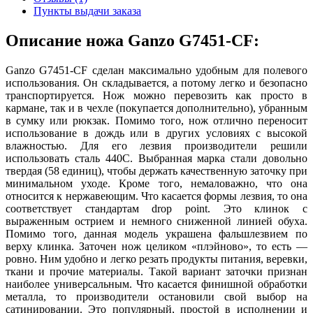
Пункты выдачи заказа
Описание ножа Ganzo G7451-CF:
Ganzo G7451-CF сделан максимально удобным для полевого
использования. Он складывается, а потому легко и безопасно
транспортируется. Нож можно перевозить как просто в
кармане, так и в чехле (покупается дополнительно), убранным
в сумку или рюкзак. Помимо того, нож отлично переносит
использование в дождь или в других условиях с высокой
влажностью. Для его лезвия производители решили
использовать сталь 440C. Выбранная марка стали довольно
твердая (58 единиц), чтобы держать качественную заточку при
минимальном уходе. Кроме того, немаловажно, что она
относится к нержавеющим. Что касается формы лезвия, то она
соответствует стандартам drop point. Это клинок с
выраженным острием и немного сниженной линией обуха.
Помимо того, данная модель украшена фальшлезвием по
верху клинка. Заточен нож целиком «плэйново», то есть —
ровно. Ним удобно и легко резать продукты питания, веревки,
ткани и прочие материалы. Такой вариант заточки признан
наиболее универсальным. Что касается финишной обработки
металла, то производители остановили свой выбор на
сатинировании. Это популярный, простой в исполнении и