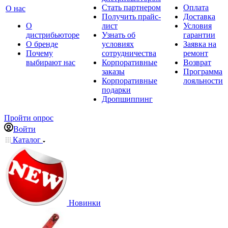
Стать партнером
Оплата
О нас
Получить прайс-
Доставка
О
лист
Условия
дистрибьюторе
Узнать об
гарантии
О бренде
условиях
Заявка на
Почему
сотрудничества
ремонт
выбирают нас
Корпоративные
Возврат
заказы
Программа
Корпоративные
лояльности
подарки
Дропшиппинг
Пройти опрос
Войти
Каталог
Новинки