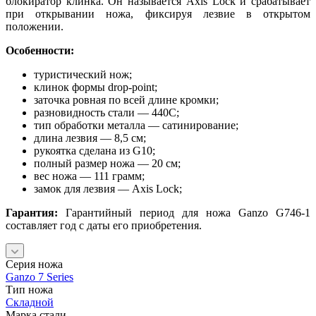
блокиратор клинка. Он называется Axis Lock и срабатывает
при открывании ножа, фиксируя лезвие в открытом
положении.
Особенности:
туристический нож;
клинок формы drop-point;
заточка ровная по всей длине кромки;
разновидность стали — 440С;
тип обработки металла — сатинирование;
длина лезвия — 8,5 см;
рукоятка сделана из G10;
полный размер ножа — 20 см;
вес ножа — 111 грамм;
замок для лезвия — Axis Lock;
Гарантия:
Гарантийный период для ножа Ganzo G746-1
составляет год с даты его приобретения.
Серия ножа
Ganzo 7 Series
Тип ножа
Складной
Марка стали