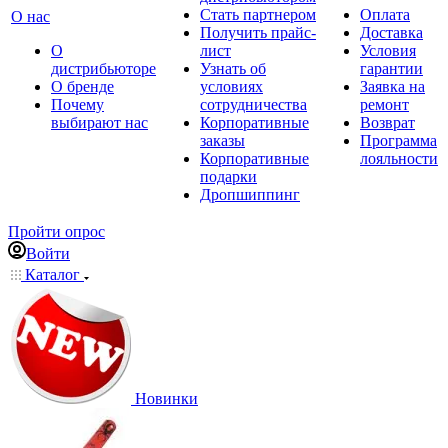
Стать партнером
Оплата
О нас
Получить прайс-
Доставка
О
лист
Условия
дистрибьюторе
Узнать об
гарантии
О бренде
условиях
Заявка на
Почему
сотрудничества
ремонт
выбирают нас
Корпоративные
Возврат
заказы
Программа
Корпоративные
лояльности
подарки
Дропшиппинг
Пройти опрос
Войти
Каталог
Новинки