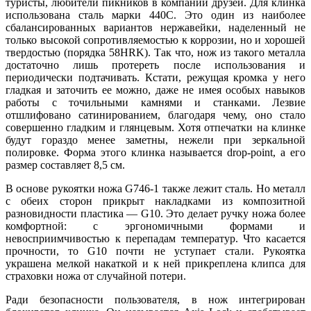
туристы, любители пикников в компании друзей. Для клинка
использована сталь марки 440С. Это один из наиболее
сбалансированных вариантов нержавейки, наделенный не
только высокой сопротивляемостью к коррозии, но и хорошей
твердостью (порядка 58HRK). Так что, нож из такого металла
достаточно лишь протереть после использования и
периодически подтачивать. Кстати, режущая кромка у него
гладкая и заточить ее можно, даже не имея особых навыков
работы с точильными камнями и станками. Лезвие
отшлифовано сатинированием, благодаря чему, оно стало
совершенно гладким и глянцевым. Хотя отпечатки на клинке
будут гораздо менее заметны, нежели при зеркальной
полировке. Форма этого клинка называется drop-point, а его
размер составляет 8,5 см.
В основе рукоятки ножа G746-1 также лежит сталь. Но металл
с обеих сторон прикрыт накладками из композитной
разновидности пластика — G10. Это делает ручку ножа более
комфортной: с эргономичными формами и
невосприимчивостью к перепадам температур. Что касается
прочности, то G10 почти не уступает стали. Рукоятка
украшена мелкой накаткой и к ней прикреплена клипса для
страховки ножа от случайной потери.
Ради безопасности пользователя, в нож интегрирован