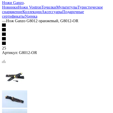
Ножи Ganzo
Новинки
Ножи Vostron
Точилки
Мультитулы
Туристическое
снаряжение
Коллекции
Аксессуары
Подарочные
сертификаты
Уценка
—
Нож Ganzo G8012 оранжевый, G8012-OR
25
Артикул:
G8012-OR