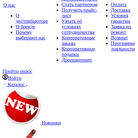
Стать партнером
Оплата
О нас
Получить прайс-
Доставка
О
лист
Условия
дистрибьюторе
Узнать об
гарантии
О бренде
условиях
Заявка на
Почему
сотрудничества
ремонт
выбирают нас
Корпоративные
Возврат
заказы
Программа
Корпоративные
лояльности
подарки
Дропшиппинг
Пройти опрос
Войти
Каталог
Новинки