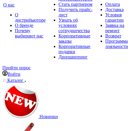
Стать партнером
Оплата
О нас
Получить прайс-
Доставка
О
лист
Условия
дистрибьюторе
Узнать об
гарантии
О бренде
условиях
Заявка на
Почему
сотрудничества
ремонт
выбирают нас
Корпоративные
Возврат
заказы
Программа
Корпоративные
лояльности
подарки
Дропшиппинг
Пройти опрос
Войти
Каталог
Новинки