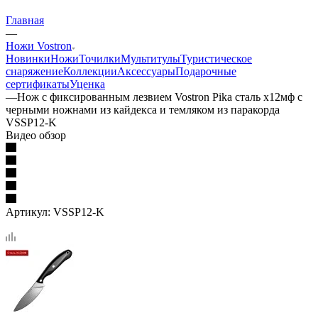
Главная
—
Ножи Vostron
Новинки
Ножи
Точилки
Мультитулы
Туристическое
снаряжение
Коллекции
Аксессуары
Подарочные
сертификаты
Уценка
—
Нож с фиксированным лезвием Vostron Pika сталь х12мф с
черными ножнами из кайдекса и темляком из паракорда
VSSP12-K
Видео обзор
Артикул:
VSSP12-K