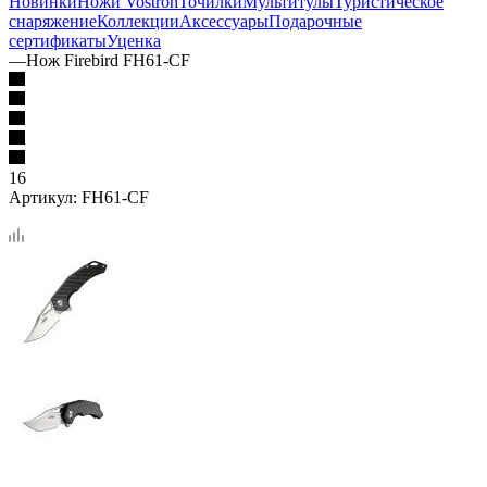
Новинки
Ножи Vostron
Точилки
Мультитулы
Туристическое
снаряжение
Коллекции
Аксессуары
Подарочные
сертификаты
Уценка
—
Нож Firebird FH61-CF
16
Артикул:
FH61-CF