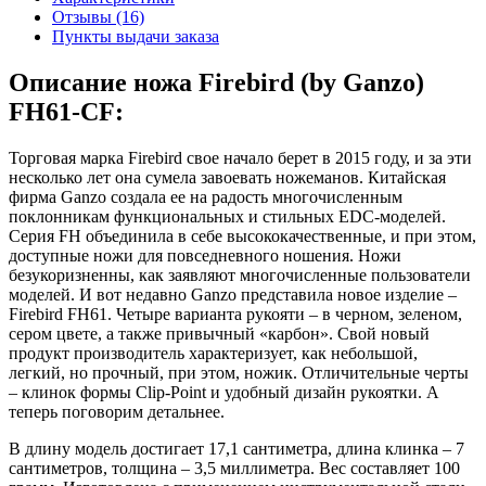
Отзывы (16)
Пункты выдачи заказа
Описание ножа Firebird (by Ganzo)
FH61-CF:
Торговая марка Firebird свое начало берет в 2015 году, и за эти
несколько лет она сумела завоевать ножеманов. Китайская
фирма Ganzo создала ее на радость многочисленным
поклонникам функциональных и стильных EDC-моделей.
Серия FH объединила в себе высококачественные, и при этом,
доступные ножи для повседневного ношения. Ножи
безукоризненны, как заявляют многочисленные пользователи
моделей. И вот недавно Ganzo представила новое изделие –
Firebird FH61. Четыре варианта рукояти – в черном, зеленом,
сером цвете, а также привычный «карбон». Свой новый
продукт производитель характеризует, как небольшой,
легкий, но прочный, при этом, ножик. Отличительные черты
– клинок формы Clip-Point и удобный дизайн рукоятки. А
теперь поговорим детальнее.
В длину модель достигает 17,1 сантиметра, длина клинка – 7
сантиметров, толщина – 3,5 миллиметра. Вес составляет 100