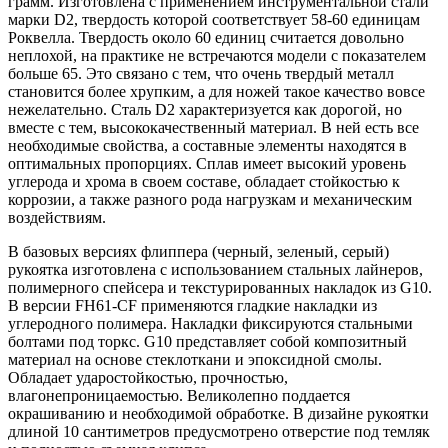
грамм. Изготовлена с применением инструментальной стали
марки D2, твердость которой соответствует 58-60 единицам
Роквелла. Твердость около 60 единиц считается довольно
неплохой, на практике не встречаются модели с показателем
больше 65. Это связано с тем, что очень твердый металл
становится более хрупким, а для ножей такое качество вовсе
нежелательно. Сталь D2 характеризуется как дорогой, но
вместе с тем, высококачественный материал. В ней есть все
необходимые свойства, а составные элементы находятся в
оптимальных пропорциях. Сплав имеет высокий уровень
углерода и хрома в своем составе, обладает стойкостью к
коррозии, а также разного рода нагрузкам и механическим
воздействиям.
В базовых версиях флиппера (черный, зеленый, серый)
рукоятка изготовлена с использованием стальных лайнеров,
полимерного спейсера и текстурированных накладок из G10.
В версии FH61-CF применяются гладкие накладки из
углеродного полимера. Накладки фиксируются стальными
болтами под торкс. G10 представляет собой композитный
материал на основе стеклоткани и эпоксидной смолы.
Обладает ударостойкостью, прочностью,
влагонепроницаемостью. Великолепно поддается
окрашиванию и необходимой обработке. В дизайне рукоятки
длиной 10 сантиметров предусмотрено отверстие под темляк