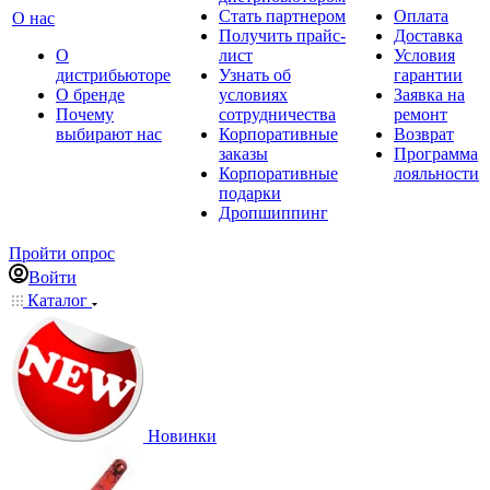
Стать партнером
Оплата
О нас
Получить прайс-
Доставка
О
лист
Условия
дистрибьюторе
Узнать об
гарантии
О бренде
условиях
Заявка на
Почему
сотрудничества
ремонт
выбирают нас
Корпоративные
Возврат
заказы
Программа
Корпоративные
лояльности
подарки
Дропшиппинг
Пройти опрос
Войти
Каталог
Новинки