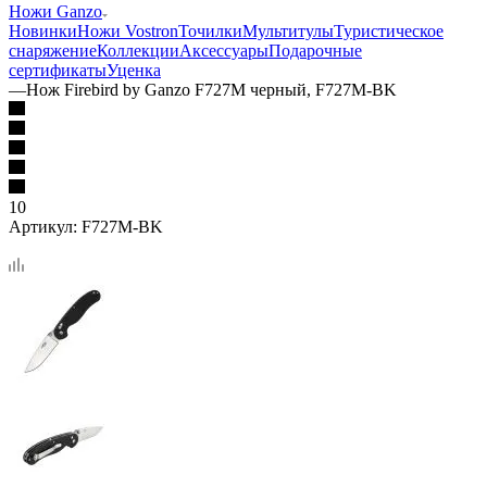
Ножи Ganzo
Новинки
Ножи Vostron
Точилки
Мультитулы
Туристическое
снаряжение
Коллекции
Аксессуары
Подарочные
сертификаты
Уценка
—
Нож Firebird by Ganzo F727M черный, F727M-BK
10
Артикул:
F727M-BK