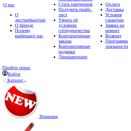
Стать партнером
Оплата
О нас
Получить прайс-
Доставка
О
лист
Условия
дистрибьюторе
Узнать об
гарантии
О бренде
условиях
Заявка на
Почему
сотрудничества
ремонт
выбирают нас
Корпоративные
Возврат
заказы
Программа
Корпоративные
лояльности
подарки
Дропшиппинг
Пройти опрос
Войти
Каталог
Новинки