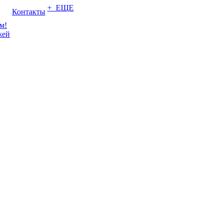
+ ЕЩЕ
Контакты
м!
жей