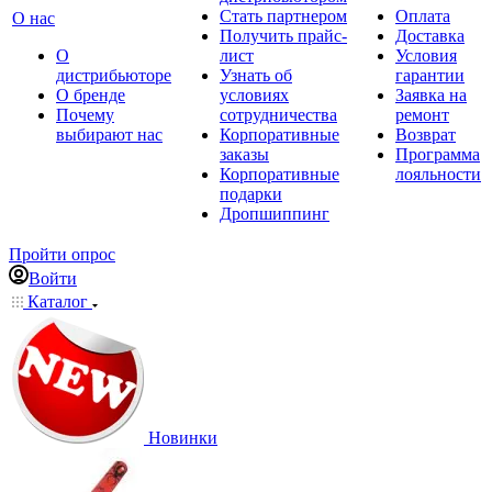
Стать партнером
Оплата
О нас
Получить прайс-
Доставка
О
лист
Условия
дистрибьюторе
Узнать об
гарантии
О бренде
условиях
Заявка на
Почему
сотрудничества
ремонт
выбирают нас
Корпоративные
Возврат
заказы
Программа
Корпоративные
лояльности
подарки
Дропшиппинг
Пройти опрос
Войти
Каталог
Новинки