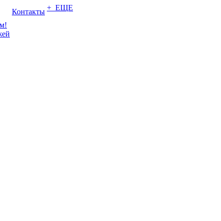
+ ЕЩЕ
Контакты
м!
жей