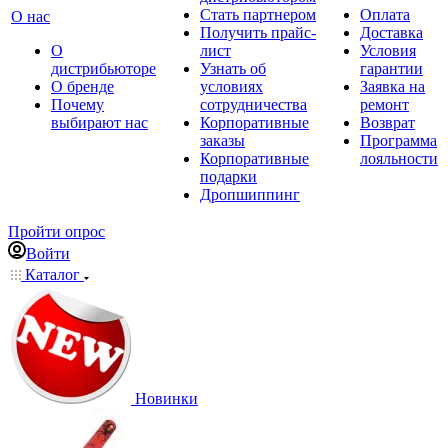
Стать партнером
Оплата
О нас
Получить прайс-
Доставка
О
лист
Условия
дистрибьюторе
Узнать об
гарантии
О бренде
условиях
Заявка на
Почему
сотрудничества
ремонт
выбирают нас
Корпоративные
Возврат
заказы
Программа
Корпоративные
лояльности
подарки
Дропшиппинг
Пройти опрос
Войти
Каталог
Новинки