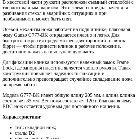
В хвостовой части рукояти расположен съемный стеклобой с
твердосплавным шариком. Этот элемент предназначен для
разбивания стекол в аварийных ситуациях и при
необходимости может быть снят.
Осевой механизм ножа работает на подшипнике, благодаря
чему Ganzo G777-BK открывается плавно и легко. Для
быстрого открытия предусмотрен двусторонний плавник
flipper — чтобы привести клинок в рабочее положение,
достаточно нажать на выступающую часть.
Для фиксации клинка используется надежный замок Frame
Lock, где запорная пластина является частью рукояти. Такая
конструкция повышает надежность фиксации и
дополнительно предотвращает случайное складывание ножа
во время работы.
Модель G777-BK имеет общую длину 205 мм, а длина клинка
составляет 85 мм. Вес ножа составляет 120 г, благодаря чему
EDC-нож остается удобным для постоянного ношения.
Характеристики:
тип: складной нож;
сталь: D2
общая длина: 205 мм;