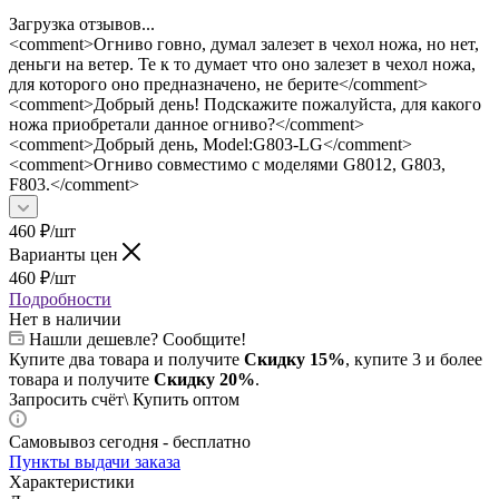
Загрузка отзывов...
<comment>Огниво говно, думал залезет в чехол ножа, но нет,
деньги на ветер. Те к то думает что оно залезет в чехол ножа,
для которого оно предназначено, не берите</comment>
<comment>Добрый день! Подскажите пожалуйста, для какого
ножа приобретали данное огниво?</comment>
<comment>Добрый день, Model:G803-LG</comment>
<comment>Огниво совместимо с моделями G8012, G803,
F803.</comment>
460
₽
/шт
Варианты цен
460
₽
/шт
Подробности
Нет в наличии
Нашли дешевле? Сообщите!
Купите два товара и получите
Скидку 15%
, купите 3 и более
товара и получите
Скидку 20%
.
Запросить счёт\ Купить оптом
Самовывоз сегодня - бесплатно
Пункты выдачи заказа
Характеристики