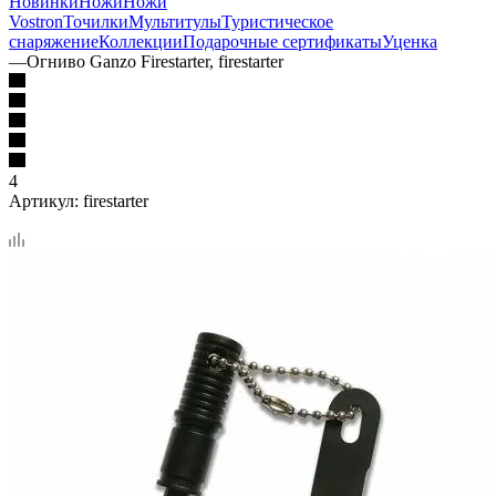
Новинки
Ножи
Ножи
Vostron
Точилки
Мультитулы
Туристическое
снаряжение
Коллекции
Подарочные сертификаты
Уценка
—
Огниво Ganzo Firestarter, firestarter
4
Артикул:
firestarter