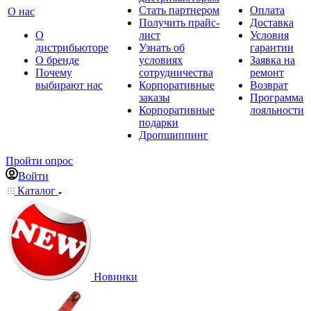
Стать партнером
Оплата
О нас
Получить прайс-
Доставка
О
лист
Условия
дистрибьюторе
Узнать об
гарантии
О бренде
условиях
Заявка на
Почему
сотрудничества
ремонт
выбирают нас
Корпоративные
Возврат
заказы
Программа
Корпоративные
лояльности
подарки
Дропшиппинг
Пройти опрос
Войти
Каталог
Новинки