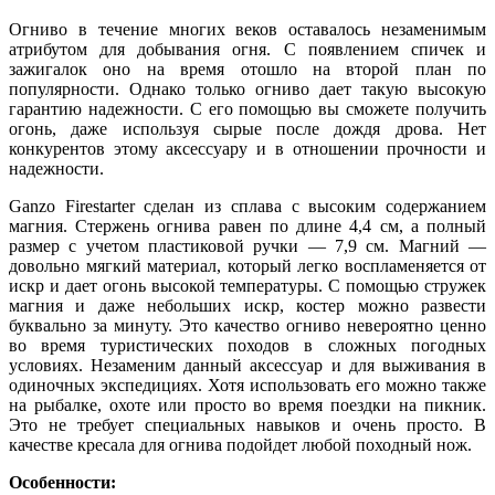
Огниво в течение многих веков оставалось незаменимым
атрибутом для добывания огня. С появлением спичек и
зажигалок оно на время отошло на второй план по
популярности. Однако только огниво дает такую высокую
гарантию надежности. С его помощью вы сможете получить
огонь, даже используя сырые после дождя дрова. Нет
конкурентов этому аксессуару и в отношении прочности и
надежности.
Ganzo Firestarter сделан из сплава с высоким содержанием
магния. Стержень огнива равен по длине 4,4 см, а полный
размер с учетом пластиковой ручки — 7,9 см. Магний —
довольно мягкий материал, который легко воспламеняется от
искр и дает огонь высокой температуры. С помощью стружек
магния и даже небольших искр, костер можно развести
буквально за минуту. Это качество огниво невероятно ценно
во время туристических походов в сложных погодных
условиях. Незаменим данный аксессуар и для выживания в
одиночных экспедициях. Хотя использовать его можно также
на рыбалке, охоте или просто во время поездки на пикник.
Это не требует специальных навыков и очень просто. В
качестве кресала для огнива подойдет любой походный нож.
Особенности: