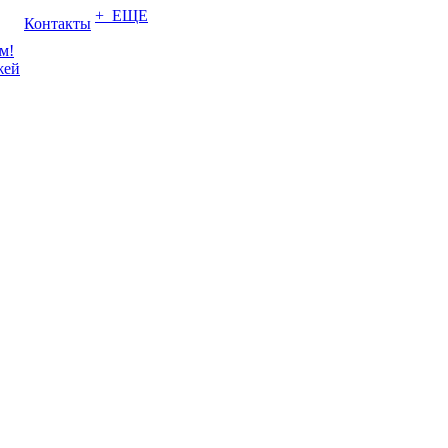
+ ЕЩЕ
Контакты
м!
жей