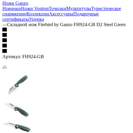
Ножи Ganzo
Новинки
Ножи Vostron
Точилки
Мультитулы
Туристическое
снаряжение
Коллекции
Аксессуары
Подарочные
сертификаты
Уценка
—
Складной нож Firebird by Ganzo FH924-GB D2 Steel Green
Артикул:
FH924-GB