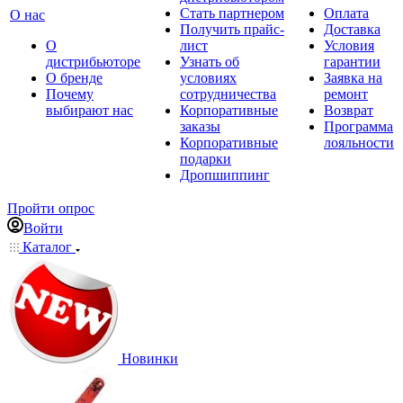
Стать партнером
Оплата
О нас
Получить прайс-
Доставка
О
лист
Условия
дистрибьюторе
Узнать об
гарантии
О бренде
условиях
Заявка на
Почему
сотрудничества
ремонт
выбирают нас
Корпоративные
Возврат
заказы
Программа
Корпоративные
лояльности
подарки
Дропшиппинг
Пройти опрос
Войти
Каталог
Новинки