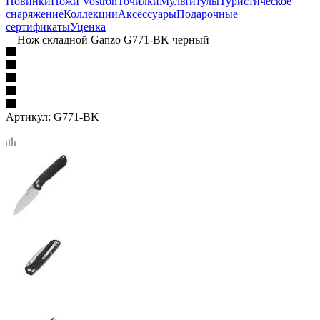
Новинки
Ножи Vostron
Точилки
Мультитулы
Туристическое
снаряжение
Коллекции
Аксессуары
Подарочные
сертификаты
Уценка
—
Нож складной Ganzo G771-BK черный
Артикул:
G771-BK