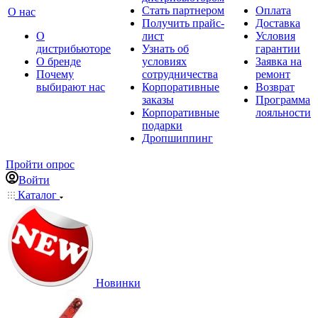
Стать партнером
Оплата
О нас
Получить прайс-
Доставка
О
лист
Условия
дистрибьюторе
Узнать об
гарантии
О бренде
условиях
Заявка на
Почему
сотрудничества
ремонт
выбирают нас
Корпоративные
Возврат
заказы
Программа
Корпоративные
лояльности
подарки
Дропшиппинг
Пройти опрос
Войти
Каталог
Новинки