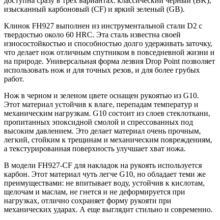
доступна сразу в трех вариантах: классический черный (BK),
изысканный карбоновый (CF) и яркий зеленый (GB).
Клинок FH927 выполнен из инструментальной стали D2 с
твердостью около 60 HRC. Эта сталь известна своей
износостойкостью и способностью долго удерживать заточку,
что делает нож отличным спутником в повседневной жизни и
на природе. Универсальная форма лезвия Drop Point позволяет
использовать нож и для точных резов, и для более грубых
работ.
Нож в черном и зеленом цвете оснащен рукоятью из G10.
Этот материал устойчив к влаге, перепадам температур и
механическим нагрузкам. G10 состоит из слоев стеклоткани,
пропитанных эпоксидной смолой и спрессованных под
высоким давлением. Это делает материал очень прочным,
легкий, стойким к трещинам и механическим повреждениям,
а текстурированная поверхность улучшает хват ножа.
В модели FH927-CF для накладок на рукоять используется
карбон. Этот материал чуть легче G10, но обладает теми же
преимуществами: не впитывает воду, устойчив к кислотам,
щелочам и маслам, не гнется и не деформируется при
нагрузках, отлично сохраняет форму рукояти при
механических ударах. А еще выглядит стильно и современно.