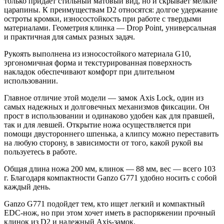
только придает стильный матовый вид, но и скрывает мелкие
царапины. К преимуществам D2 относятся: долгое удержание
остроты кромки, износостойкость при работе с твердыми
материалами. Геометрия клинка — Drop Point, универсальная
и практичная для самых разных задач.
Рукоять выполнена из износостойкого материала G10,
эргономичная форма и текстурированная поверхность
накладок обеспечивают комфорт при длительном
использовании.
Главное отличие этой модели — замок Axis Lock, один из
самых надежных и долговечных механизмов фиксации. Он
прост в использовании и одинаково удобен как для правшей,
так и для левшей. Открытие ножа осуществляется при
помощи двустороннего шпенька, а клипсу можно переставить
на любую сторону, в зависимости от того, какой рукой вы
пользуетесь в работе.
Общая длина ножа 200 мм, клинок — 88 мм, вес — всего 103
г. Благодаря компактности Ganzo G771 удобно носить с собой
каждый день.
Ganzo G771 подойдет тем, кто ищет легкий и компактный
EDC-нож, но при этом хочет иметь в распоряжении прочный
клинок из D2 и надежный Axis-замок.