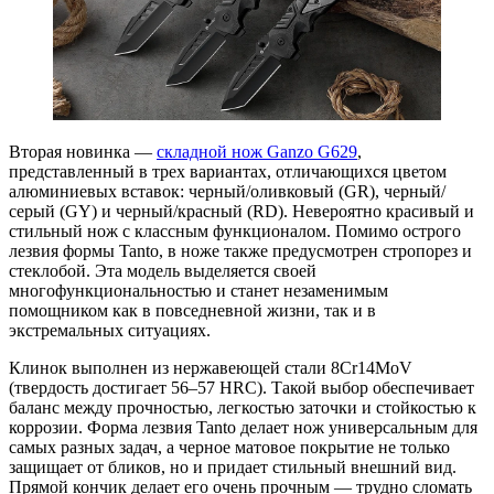
Вторая новинка —
складной нож Ganzo G629
,
представленный в трех вариантах, отличающихся цветом
алюминиевых вставок: черный/оливковый (GR), черный/
серый (GY) и черный/красный (RD). Невероятно красивый и
стильный нож с классным функционалом. Помимо острого
лезвия формы Tanto, в ноже также предусмотрен стропорез и
стеклобой. Эта модель выделяется своей
многофункциональностью и станет незаменимым
помощником как в повседневной жизни, так и в
экстремальных ситуациях.
Клинок выполнен из нержавеющей стали 8Cr14MoV
(твердость достигает 56–57 HRC). Такой выбор обеспечивает
баланс между прочностью, легкостью заточки и стойкостью к
коррозии. Форма лезвия Tanto делает нож универсальным для
самых разных задач, а черное матовое покрытие не только
защищает от бликов, но и придает стильный внешний вид.
Прямой кончик делает его очень прочным — трудно сломать