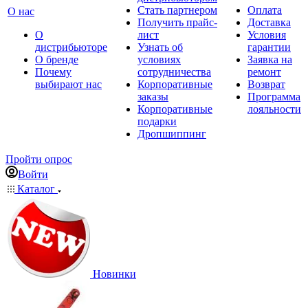
Стать партнером
Оплата
О нас
Получить прайс-
Доставка
О
лист
Условия
дистрибьюторе
Узнать об
гарантии
О бренде
условиях
Заявка на
Почему
сотрудничества
ремонт
выбирают нас
Корпоративные
Возврат
заказы
Программа
Корпоративные
лояльности
подарки
Дропшиппинг
Пройти опрос
Войти
Каталог
Новинки