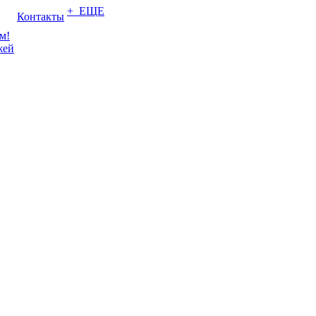
+ ЕЩЕ
Контакты
м!
жей