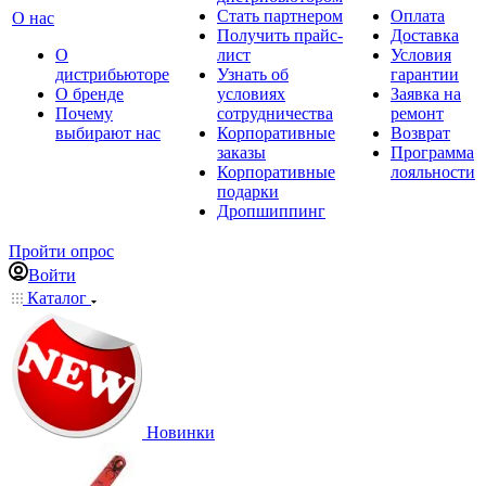
Стать партнером
Оплата
О нас
Получить прайс-
Доставка
О
лист
Условия
дистрибьюторе
Узнать об
гарантии
О бренде
условиях
Заявка на
Почему
сотрудничества
ремонт
выбирают нас
Корпоративные
Возврат
заказы
Программа
Корпоративные
лояльности
подарки
Дропшиппинг
Пройти опрос
Войти
Каталог
Новинки