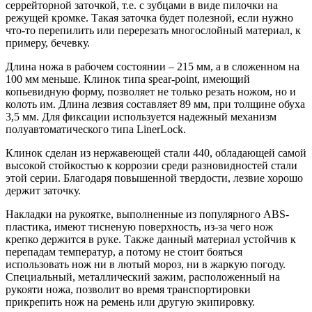
серрейторной заточкой, т.е. с зубцами в виде пилочки на
режущей кромке. Такая заточка будет полезной, если нужно
что-то перепилить или перерезать многослойный материал, к
примеру, бечевку.
Длина ножа в рабочем состоянии – 215 мм, а в сложенном на
100 мм меньше. Клинок типа spear-point, имеющий
копьевидную форму, позволяет не только резать ножом, но и
колоть им. Длина лезвия составляет 89 мм, при толщине обуха
3,5 мм. Для фиксации используется надежный механизм
полуавтоматического типа LinerLock.
Клинок сделан из нержавеющей стали 440, обладающей самой
высокой стойкостью к коррозии среди разновидностей стали
этой серии. Благодаря повышенной твердости, лезвие хорошо
держит заточку.
Накладки на рукоятке, выполненные из популярного ABS-
пластика, имеют тисненую поверхность, из-за чего нож
крепко держится в руке. Также данный материал устойчив к
перепадам температур, а потому не стоит бояться
использовать нож ни в лютый мороз, ни в жаркую погоду.
Специальный, металлический зажим, расположенный на
рукояти ножа, позволит во время транспортировки
прикрепить нож на ремень или другую экипировку.