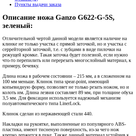
Пункты выдачи заказа
Описание ножа Ganzo G622-G-5S,
зеленый:
Отличительной чертой данной модели является наличие на
клинке не только участка с прямой заточкой, но и участка с
серрейторной заточкой, т.е. с зубцами в виде пилочки на
режущей кромке. Такая заточка будет полезной, если нужно
что-то перепилить или перерезать многослойный материал, к
примеру, бечевку.
Длина ножа в рабочем состоянии – 215 мм, а в сложенном на
100 мм меньше. Клинок типа spear-point, имеющий
копьевидную форму, позволяет не только резать ножом, но и
колоть им. Длина лезвия составляет 89 мм, при толщине обуха
3,5 мм. Для фиксации используется надежный механизм
полуавтоматического типа LinerLock.
Клинок сделан из нержавеющей стали 440.
Накладки на рукоятке, выполненные из популярного ABS-
пластика, имеют тисненую поверхность, из-за чего нож
крепко держится в руке. Также данный материал устойчив к