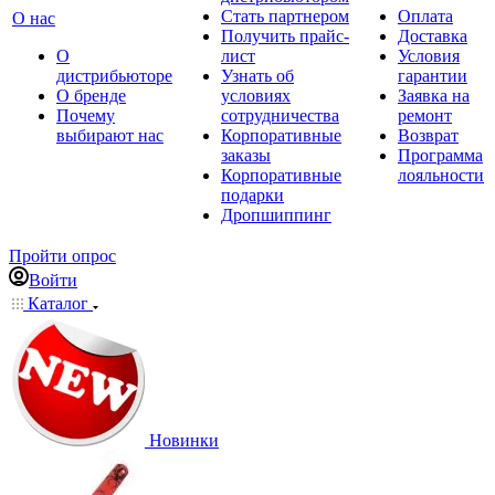
Стать партнером
Оплата
О нас
Получить прайс-
Доставка
О
лист
Условия
дистрибьюторе
Узнать об
гарантии
О бренде
условиях
Заявка на
Почему
сотрудничества
ремонт
выбирают нас
Корпоративные
Возврат
заказы
Программа
Корпоративные
лояльности
подарки
Дропшиппинг
Пройти опрос
Войти
Каталог
Новинки