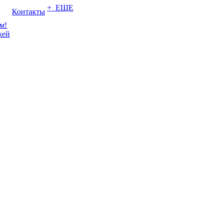
+ ЕЩЕ
Контакты
м!
жей