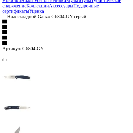
Новинки
Ножи Vostron
Точилки
Мультитулы
Туристическое
снаряжение
Коллекции
Аксессуары
Подарочные
сертификаты
Уценка
—
Нож складной Ganzo G6804-GY серый
Артикул:
G6804-GY