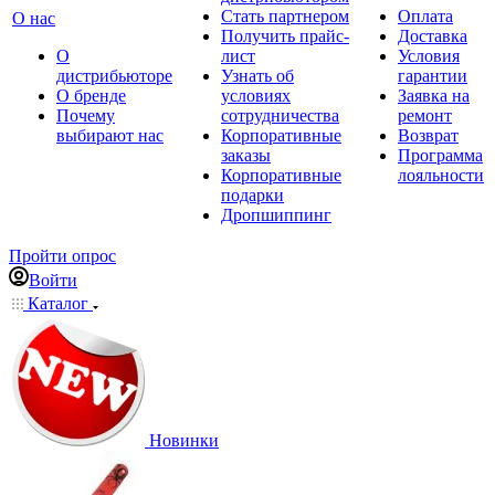
Стать партнером
Оплата
О нас
Получить прайс-
Доставка
О
лист
Условия
дистрибьюторе
Узнать об
гарантии
О бренде
условиях
Заявка на
Почему
сотрудничества
ремонт
выбирают нас
Корпоративные
Возврат
заказы
Программа
Корпоративные
лояльности
подарки
Дропшиппинг
Пройти опрос
Войти
Каталог
Новинки