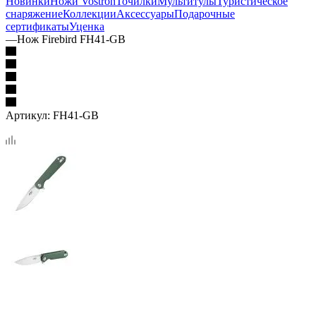
Новинки
Ножи Vostron
Точилки
Мультитулы
Туристическое
снаряжение
Коллекции
Аксессуары
Подарочные
сертификаты
Уценка
—
Нож Firebird FH41-GB
Артикул:
FH41-GB