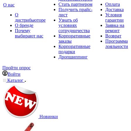
Стать партнером
Оплата
О нас
Получить прайс-
Доставка
О
лист
Условия
дистрибьюторе
Узнать об
гарантии
О бренде
условиях
Заявка на
Почему
сотрудничества
ремонт
выбирают нас
Корпоративные
Возврат
заказы
Программа
Корпоративные
лояльности
подарки
Дропшиппинг
Пройти опрос
Войти
Каталог
Новинки