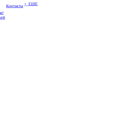
+ ЕЩЕ
Контакты
м!
жей