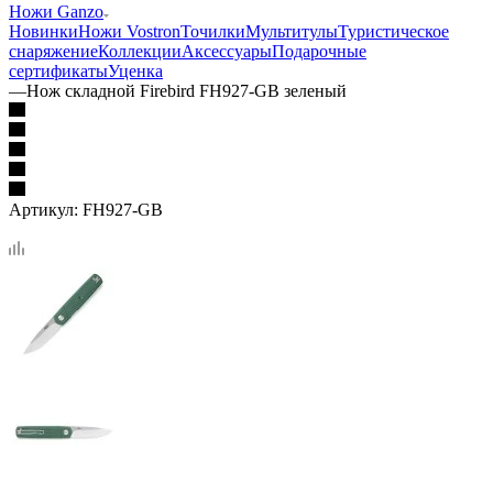
Ножи Ganzo
Новинки
Ножи Vostron
Точилки
Мультитулы
Туристическое
снаряжение
Коллекции
Аксессуары
Подарочные
сертификаты
Уценка
—
Нож складной Firebird FH927-GB зеленый
Артикул:
FH927-GB