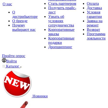
Стать партнером
Оплата
О нас
Получить прайс-
Доставка
О
лист
Условия
дистрибьюторе
Узнать об
гарантии
О бренде
условиях
Заявка на
Почему
сотрудничества
ремонт
выбирают нас
Корпоративные
Возврат
заказы
Программа
Корпоративные
лояльности
подарки
Дропшиппинг
Пройти опрос
Войти
Каталог
Новинки